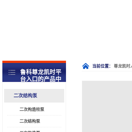
当前位置：
尊龙凯时
鲁科尊龙凯时平
台入口的产品中
心
二次结构泵
二次构造柱泵
二次结构泵