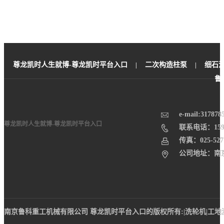
尊龙凯时人生就博-尊龙凯时平台入口
二次构造柱泵
细石
|
|
鲁
e-mail:
317878
尊龙凯时人生就博-尊龙凯时平台入口
联系电话：159-5
传真：025-527
公司地址：南
南京鲁科重工机械有限公司 尊龙凯时平台入口的版权所有:|洗轮机|工地