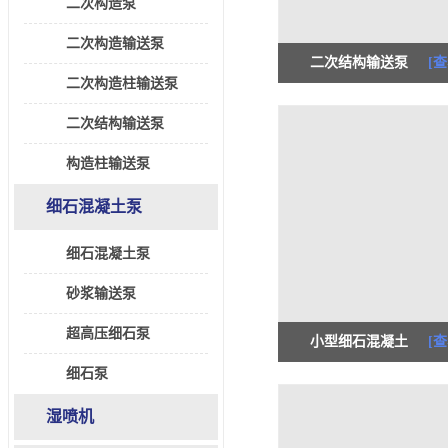
二次构造泵
二次构造输送泵
二次结构输送泵
[
二次构造柱输送泵
二次结构输送泵
构造柱输送泵
细石混凝土泵
细石混凝土泵
砂浆输送泵
超高压细石泵
小型细石混凝土
[
细石泵
泵
湿喷机