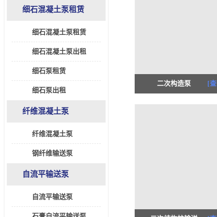
细石混凝土泵租赁
细石混凝土泵租赁
细石混凝土泵出租
细石泵租赁
二次构造泵
[
细石泵出租
纤维混凝土泵
纤维混凝土泵
钢纤维输送泵
自流平输送泵
自流平输送泵
石膏自流平输送泵