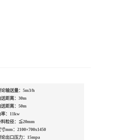
论输送量：5m3/h
送距离：30m
送距离：50m
率：11kw
料粒径：≦20mm
mm：2100×700x1450
论出口压力：15mpa