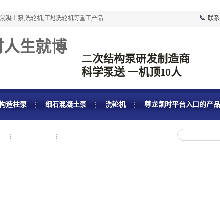
混凝土泵,洗轮机,工地洗轮机等重工产品
联系
时人生就博
二次结构泵研发制造商
科学泵送 一机顶10人
构造柱泵
细石混凝土泵
洗轮机
尊龙凯时平台入口的产品
讯
关于鲁科
联系鲁科
大家都在搜：
二次结构泵
细石
泵
小型混凝土输送泵