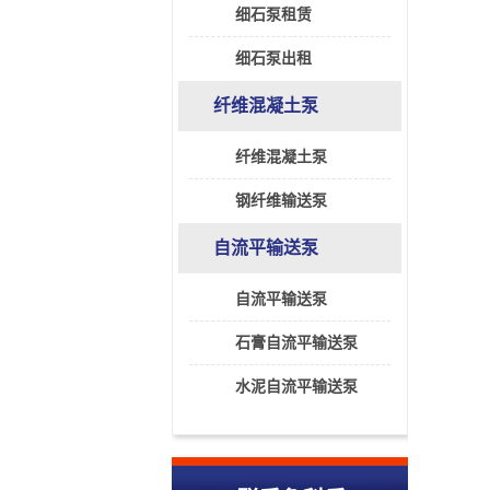
细石泵租赁
细石泵出租
纤维混凝土泵
纤维混凝土泵
钢纤维输送泵
自流平输送泵
自流平输送泵
石膏自流平输送泵
水泥自流平输送泵