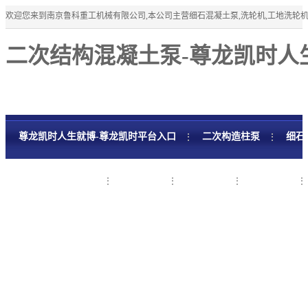
欢迎您来到南京鲁科重工机械有限公司,本公司主营细石混凝土泵,洗轮机,工地洗轮
二次结构混凝土泵-尊龙凯时人
尊龙凯时人生就博-尊龙凯时平台入口
二次构造柱泵
细石
细石混凝土泵租赁
工程案例
新闻资讯
关于鲁科