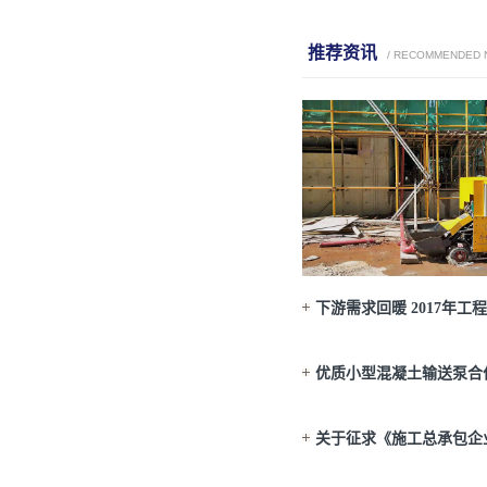
推荐资讯
/ RECOMMENDED
下游需求回暖 2017年
优质小型混凝土输送泵合
目
关于征求《施工总承包企
求意见稿）意见的函