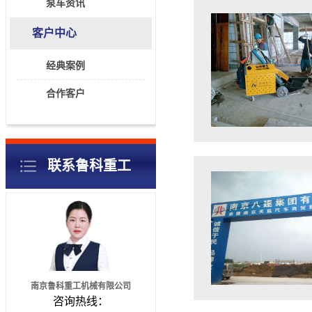
泵车资讯
客户中心
经典案例
合作客户
联系鲁科重工
南京鲁科重工机械有限公司
咨询热线：