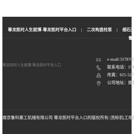
尊龙凯时人生就博-尊龙凯时平台入口
二次构造柱泵
细石
|
|
鲁
e-mail:
317878
尊龙凯时人生就博-尊龙凯时平台入口
联系电话：159-5
传真：025-527
公司地址：南
南京鲁科重工机械有限公司 尊龙凯时平台入口的版权所有:|洗轮机|工地