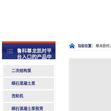
当前位置：
尊龙凯时
鲁科尊龙凯时平
土泵租赁
台入口的产品中
心
二次结构泵
细石混凝土泵
洗轮机
细石混凝土泵租赁