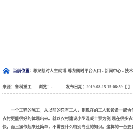
当前位置
尊龙凯时人生就博-尊龙凯时平台入口
新闻中心
技术
：
»
»
来源：鲁科重工
浏览：
-
发布日期：2019-08-15 15:08:59【 】
一个工程的施工，从以前的只有工人，到现在的工人和设备一起协
农村更能很好的体现出来。就以农村建设小型混凝土泵为例,现在很多
快，而且操作起来还简单，不需要什么特别专业的知识。这样的一台
要