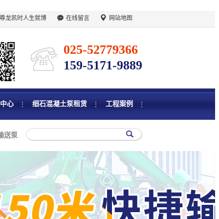
尊龙凯时人生就博
在线留言
网站地图
025-52779366
159-5171-9889
中心
细石混凝土泵租赁
工程案例
输送泵