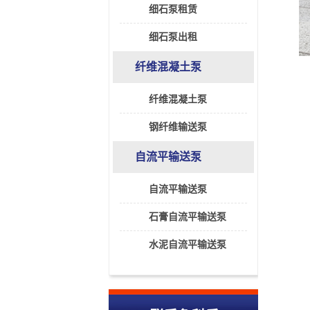
细石泵租赁
细石泵出租
纤维混凝土泵
纤维混凝土泵
钢纤维输送泵
自流平输送泵
自流平输送泵
石膏自流平输送泵
水泥自流平输送泵