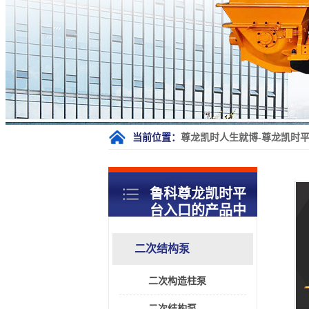
当前位置：
尊龙凯时人生就博-尊龙凯时
鲁科尊龙凯时平
台入口的产品中
心
二次结构泵
二次构造柱泵
二次结构泵