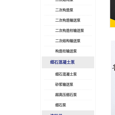
二次构造泵
二次构造输送泵
二次构造柱输送泵
二次结构输送泵
构造柱输送泵
细石混凝土泵
细石混凝土泵
砂浆输送泵
超高压细石泵
细石泵