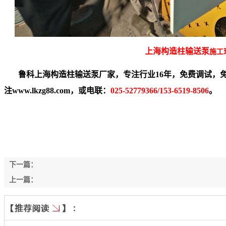
上海构造柱输送泵
施工
鲁科
上海构造柱输送泵
厂家，专注行业16年，免费调试，
注www.lkzg88.com，或电联：
025-52779366/153-6519-8506
。
下一篇：
上一篇：