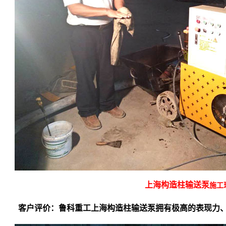
上海构造柱输送泵
施工
客户评价：鲁科重工
上海构造柱输送泵
拥有极高的表现力