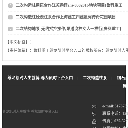
二次构造柱用泵合作江苏扬建rhs-050201b地块项目[鲁科重工
二次构造柱砼浇注泵合作上海建工四建星河传奇花园项目
二次结构地泵-无线摇控操作,泵送浇柱女人一样行[鲁科重工]
【本文标签】：
【责任编辑】：
鲁科重工尊龙凯时平台入口的版权所有：
尊龙凯时人
尊龙凯时人生就博-尊龙凯时平台入口
二次构造柱泵
细石
|
|
鲁
e-mail:
317878
尊龙凯时人生就博-尊龙凯时平台入口
联系电话：159-5
传真：025-527