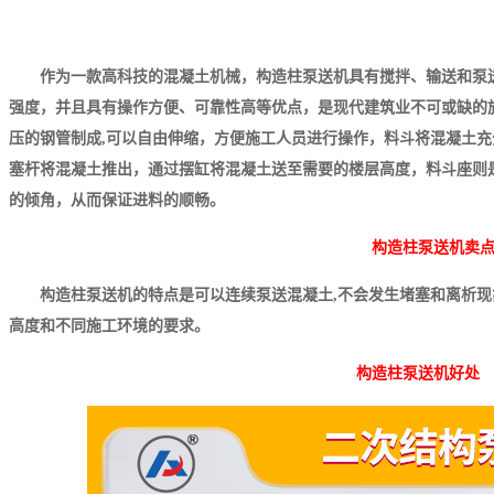
作为一款高科技的混凝土机械，构造柱泵送机具有搅拌、输送和泵
强度，并且具有操作方便、可靠性高等优点，是现代建筑业不可或缺的
压的钢管制成,可以自由伸缩，方便施工人员进行操作，料斗将混凝土
塞杆将混凝土推出，通过摆缸将混凝土送至需要的楼层高度，料斗座则
的倾角，从而保证进料的顺畅。
构造柱泵送机
卖
构造柱泵送机的特点是可以连续泵送混凝土,不会发生堵塞和离析
高度和不同施工环境的要求。
构造柱泵送机
好处