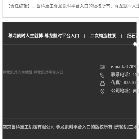
【责任编辑】：
鲁科重工尊龙凯时平台入口的版权所有：
尊龙凯时人
尊龙凯时人生就博-尊龙凯时平台入口
二次构造柱泵
细石
|
|
鲁
e-mail:
317878
尊龙凯时人生就博-尊龙凯时平台入口
联系电话：159-5
传真：025-527
公司地址：南
南京鲁科重工机械有限公司 尊龙凯时平台入口的版权所有:|洗轮机|工地