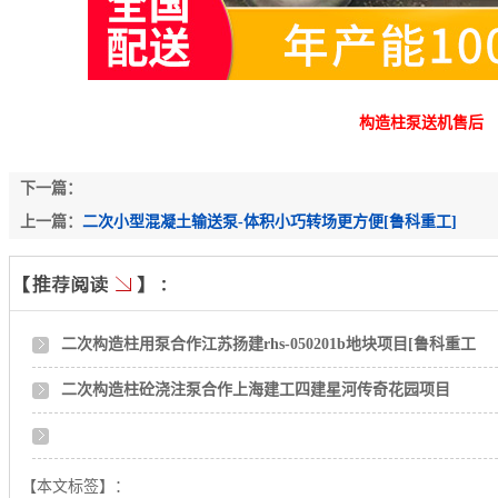
构造柱泵送机
售后
下一篇：
上一篇：
二次小型混凝土输送泵-体积小巧转场更方便[鲁科重工]
二次构造柱用泵合作江苏扬建rhs-050201b地块项目[鲁科重工
二次构造柱砼浇注泵合作上海建工四建星河传奇花园项目
【本文标签】：