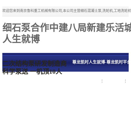
欢迎您来到南京鲁科重工机械有限公司,本公司主营细石混凝土泵,洗轮机,工地洗轮
细石泵合作中建八局新建乐活城
人生就博
二次结构泵研发制造商
尊龙凯时人生就博-尊龙凯时平
科学泵送 一机顶10人
细石混凝土泵
洗轮机
联系鲁科