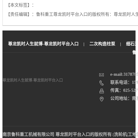
【本文标签】：
【责任编辑】：
鲁科重工尊龙凯时平台入口的版权所有：
尊龙凯时人
尊龙凯时人生就博-尊龙凯时平台入口
二次构造柱泵
细石
|
|
鲁
e-mail:
317878
尊龙凯时人生就博-尊龙凯时平台入口
联系电话：159-5
传真：025-527
公司地址：南
南京鲁科重工机械有限公司 尊龙凯时平台入口的版权所有:|洗轮机|工地