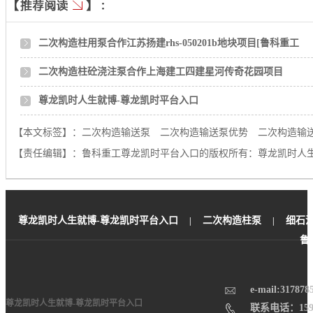
二次构造柱用泵合作江苏扬建rhs-050201b地块项目[鲁科重工
二次构造柱砼浇注泵合作上海建工四建星河传奇花园项目
尊龙凯时人生就博-尊龙凯时平台入口
【本文标签】：
二次构造输送泵
二次构造输送泵优势
二次构造输
【责任编辑】：
鲁科重工尊龙凯时平台入口的版权所有：
尊龙凯时人
尊龙凯时人生就博-尊龙凯时平台入口
二次构造柱泵
细石
|
|
鲁
e-mail:
317878
尊龙凯时人生就博-尊龙凯时平台入口
联系电话：159-5