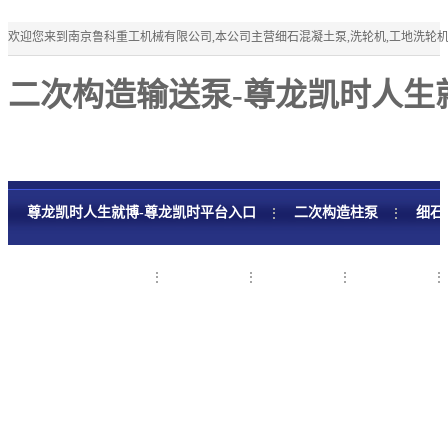
欢迎您来到南京鲁科重工机械有限公司,本公司主营细石混凝土泵,洗轮机,工地洗轮
二次构造输送泵-尊龙凯时人生
尊龙凯时人生就博-尊龙凯时平台入口
二次构造柱泵
细石
细石混凝土泵租赁
工程案例
新闻资讯
关于鲁科