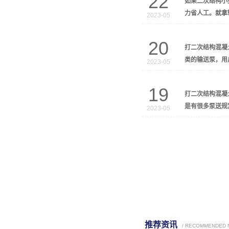
22
如果二次结构小
力省人工。就拿
2023-05
20
打二次结构混凝
类的输送泵，用
2023-05
19
打二次结构混凝
是有很多泵送规
2023-05
推荐资讯
/ RECOMMENDED