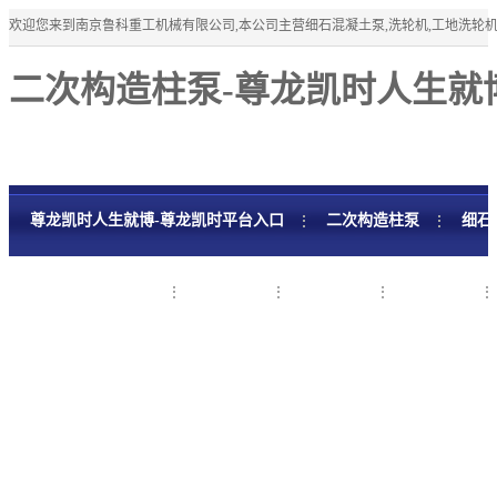
欢迎您来到南京鲁科重工机械有限公司,本公司主营细石混凝土泵,洗轮机,工地洗轮
二次构造柱泵-尊龙凯时人生就
尊龙凯时人生就博-尊龙凯时平台入口
二次构造柱泵
细石
细石混凝土泵租赁
工程案例
新闻资讯
关于鲁科