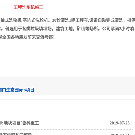
工程洗车机施工
滚轴式洗轮机,基坑式洗轮机。30秒清洗1辆工程车,设备自动完成清洗，排
水。普遍用于各类垃圾填埋场，建筑工地，矿山等场所。公司承诺2小时响
迎全国各地朋友前来交流考察！
港口生态园ppp项目
01b地块项目[鲁科重工
2019-07-23