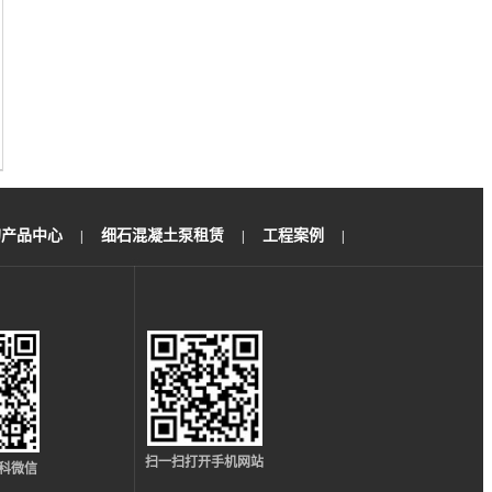
的产品中心
细石混凝土泵租赁
工程案例
|
|
|
扫一扫打开手机网站
科微信