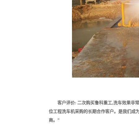
客户评价: 二次购买鲁科重工,洗车效果
位工程洗车机采购的长期合作客户。是我们成
商。”