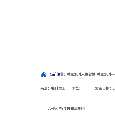
当前位置
尊龙凯时人生就博-尊龙凯时
：
来源：鲁科重工
浏览：
-
发布日期：2018
合作客户:江苏邗建集团