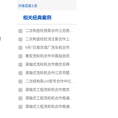
土
纤维混凝土泵
相关经典案例
泵
二次构造柱用泵合作江苏扬建rhs-050201b地块项目[鲁科重工
小型
积
二次构造柱砼浇注泵合作上海建工四建星河传奇花园项目
9月7日南京煤厂洗车机合作南京天利天益汽车商贸服务园项目
混凝
。
重型洗轮机合作中国自由贸易试验区-泸州港电厂项目
滚轴式洗轮机合作南京苏舜建筑-晶桥四期安置房项目
土输
滚轴式洗轮机合作江苏邗建集团-南京溧水秀园西苑项目
二次结构泵a10型号合作中亿丰建设集团公司-动力与储能锂离子电芯生产项目[鲁科重工]
送
滚轴式工程洗轮机合作南京宏亚建设集团有限公司-山佳科技项目
滚轴式工程洗轮机合作南通华新建工集团-南京联东u谷项目
泵
滚轴式工程洗轮机合作南通四建集团有限公司-南京市宁南小学项目