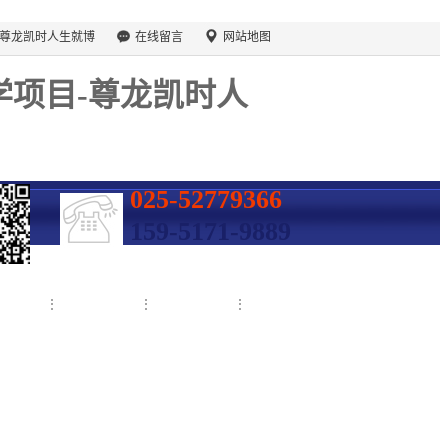
尊龙凯时人生就博
在线留言
网站地图
学项目-尊龙凯时人
025-52779366
159-5171-9889
大家
泵租赁
工程案例
新闻资讯
都在
搜：