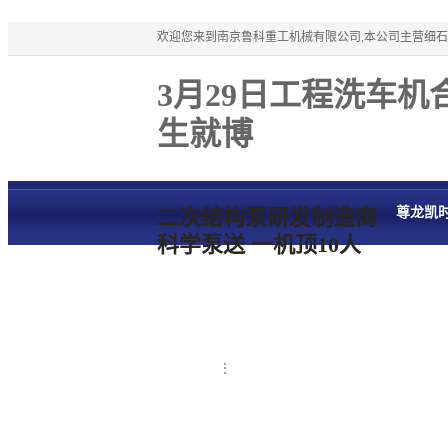
欢迎您来到南京鲁科重工机械有限公司,本公司主营细石
3月29日工程洗车
生就博
二次结构泵研发制造商
尊龙凯
科学泵送 一机顶10人
细石混
关于鲁科
联系鲁科