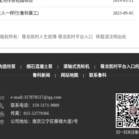
星河传奇花园项目
2019-03-21
人一样行[鲁科重工]
2023-09-05
版权所有：
尊龙凯时人生就博-尊龙凯时平台入口
转载请注明出处
构造柱泵
细石混凝土泵
滚轴式洗轮机
尊龙凯时平台入口
|
|
|
鲁科新闻
网站地图
联系鲁科
|
|
e-mail:
317878517@qq.com
联系电话：159-5171-9889
传真：025-52779366
公司地址：南京江宁区秦禄大道2号
扫一扫关注鲁