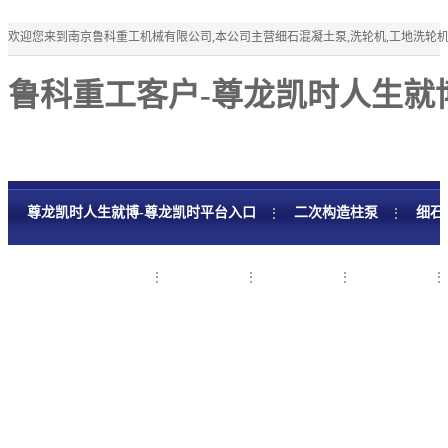
欢迎您来到南京鲁科重工机械有限公司,本公司主营细石混凝土泵,洗轮机,工地洗轮
鲁科重工客户-尊龙凯时人生就
尊龙凯时人生就博-尊龙凯时平台入口
二次构造柱泵
细石
细石混凝土泵租赁
工程案例
新闻资讯
关于鲁科