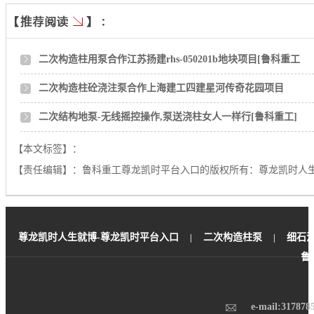
二次构造柱用泵合作江苏扬建rhs-050201b地块项目[鲁科重工
二次构造柱砼浇注泵合作上海建工四建星河传奇花园项目
二次结构地泵-无线摇控操作,泵送浇柱女人一样行[鲁科重工]
【本文标签】：
【责任编辑】：
鲁科重工尊龙凯时平台入口的版权所有：
尊龙凯时人
尊龙凯时人生就博-尊龙凯时平台入口
二次构造柱泵
细石
|
|
鲁
e-mail:
317878