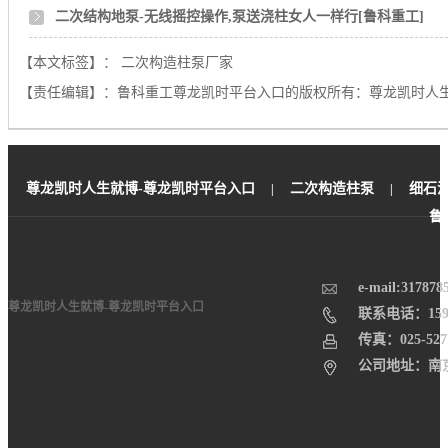
二次结构地泵-无线摇控操作,泵送浇柱女人一样行[鲁科重工]
【本文标签】：
二次构造柱泵厂家
【责任编辑】：
鲁科重工尊龙凯时平台入口的版权所有：
尊龙凯时人
尊龙凯时人生就博-尊龙凯时平台入口
二次构造柱泵
细石
|
|
鲁
e-mail:
317878
尊龙凯时人生就博-尊龙凯时平台入口
联系电话：159-5
传真：025-527
公司地址：南