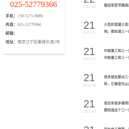
025-52779366
输送泵型号隧道
2022-03
手机：
159-5171-9889
21
传真：
025-52779366
小型的混凝土泵
格。都知道三一
2022-03
邮箱：
地址：
南京江宁区秦禄大道2号
21
中联重工和三一
中联重工和三一
2022-03
21
很多朋友都对三
样，它都是先从
2022-03
21
现在有很多建筑
都知道这个三一
2022-03