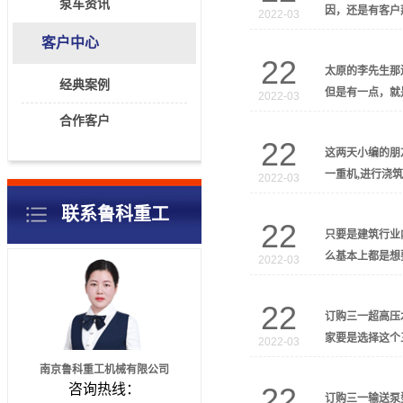
泵车资讯
因，还是有客户
2022-03
客户中心
22
太原的李先生那
经典案例
但是有一点，就
2022-03
合作客户
22
这两天小编的朋
一重机,进行浇
2022-03
联系鲁科重工
22
只要是建筑行业
么基本上都是想
2022-03
22
订购三一超高压
家要是选择这个
2022-03
南京鲁科重工机械有限公司
咨询热线：
22
订购三一输送泵