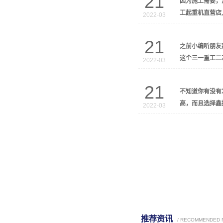
21
因为施工需要，
工起重机直营店
2022-03
21
之前小编听朋友
这个三一重工二
2022-03
21
不知道你有没有
高，而且选择鑫
2022-03
推荐资讯
/ RECOMMENDED