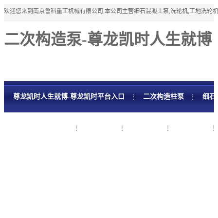
欢迎您来到南京鲁科重工机械有限公司,本公司主营细石混凝土泵,洗轮机,工地洗轮
二次构造泵-尊龙凯时人生就博
尊龙凯时人生就博-尊龙凯时平台入口
二次构造柱泵
细石
细石混凝土泵租赁
工程案例
新闻资讯
关于鲁科